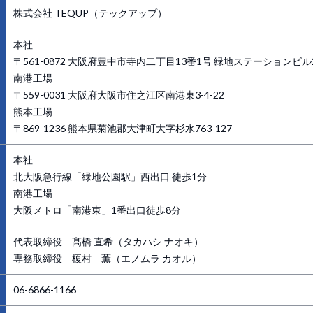
株式会社 TEQUP（テックアップ）
本社
〒561-0872 大阪府豊中市寺内二丁目13番1号 緑地ステーションビル
南港工場
〒559-0031 大阪府大阪市住之江区南港東3-4-22
熊本工場
〒869-1236 熊本県菊池郡大津町大字杉水763-127
本社
北大阪急行線「緑地公園駅」西出口 徒歩1分
南港工場
大阪メトロ「南港東」1番出口徒歩8分
代表取締役 髙橋 直希（タカハシ ナオキ）
専務取締役 榎村 薫（エノムラ カオル）
06-6866-1166