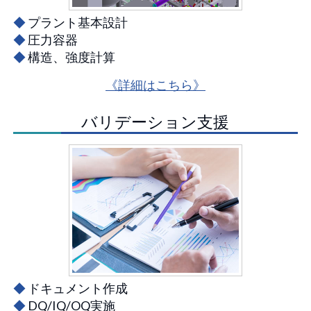
◆
プラント基本設計
◆
圧力容器
◆
構造、強度計算
《詳細はこちら》
バリデーション支援
◆
ドキュメント作成
◆
DQ/IQ/OQ実施