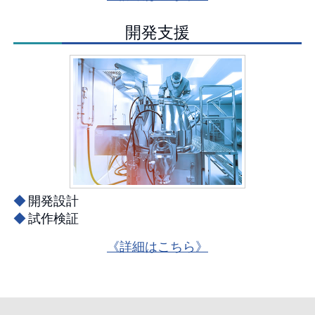
開発支援
◆
開発設計
◆
試作検証
《詳細はこちら》