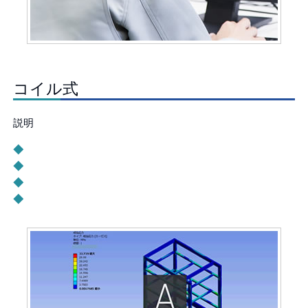
コイル式
説明
◆
◆
◆
◆